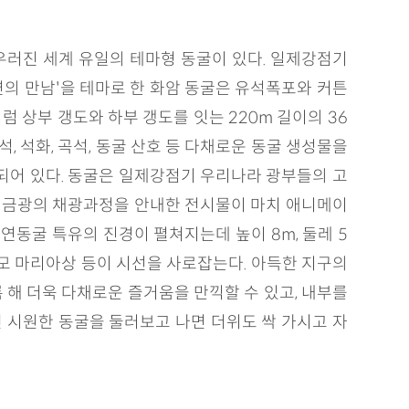
우러진 세계 유일의 테마형 동굴이 있다. 일제강점기
연의 만남'을 테마로 한 화암 동굴은 유석폭포와 커튼
 상부 갱도와 하부 갱도를 잇는 220m 길이의 36
석, 석화, 곡석, 동굴 산호 등 다채로운 동굴 생성물을
되어 있다. 동굴은 일제강점기 우리나라 광부들의 고
용해 금광의 채광과정을 안내한 전시물이 마치 애니메이
천연동굴 특유의 진경이 펼쳐지는데 높이 8m, 둘레 5
성모 마리아상 등이 시선을 사로잡는다. 아득한 지구의
 해 더욱 다채로운 즐거움을 만끽할 수 있고, 내부를
씬 시원한 동굴을 둘러보고 나면 더위도 싹 가시고 자