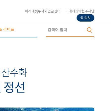
미래에셋투자와연금센터
미래에셋박현주재단
앱 설치
& 라이프
경산수화
 정선