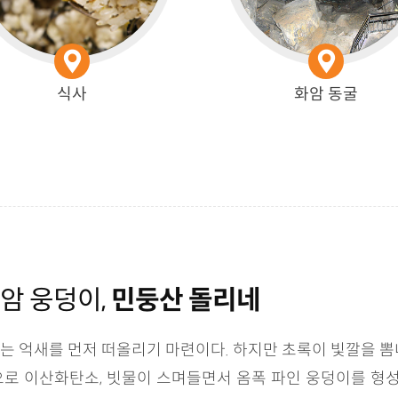
식사
화암 동굴
암 웅덩이,
민둥산 돌리네
는 억새를 먼저 떠올리기 마련이다. 하지만 초록이 빛깔을 뽐
틈으로 이산화탄소, 빗물이 스며들면서 옴폭 파인 웅덩이를 형