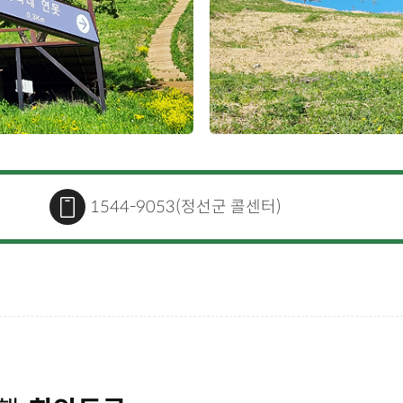
1544-9053(정선군 콜센터)