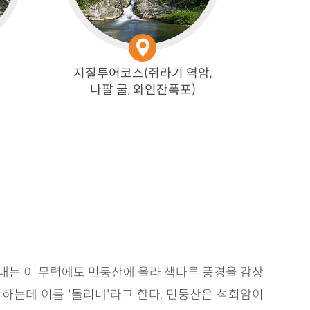
지질투어코스(쥐라기 역암,
나팔 굴, 와인잔폭포)
내는 이 무렵에도 민둥산에 올라 색다른 풍경을 감상
성하는데 이를 '돌리네'라고 한다. 민둥산은 석회암이