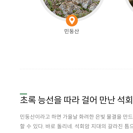
민둥산
초록 능선을 따라 걸어 만난 석회
민둥산이라고 하면 가을날 화려한 은빛 물결을 만드
할 수 있다. 바로 돌리네. 석회암 지대의 갈라진 