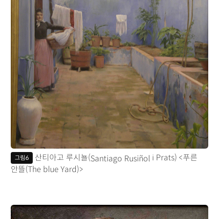
Santiago Rusiñol
산티아고 루시뇰(
i Prats) <푸른
그림6
안뜰(The blue Yard)>