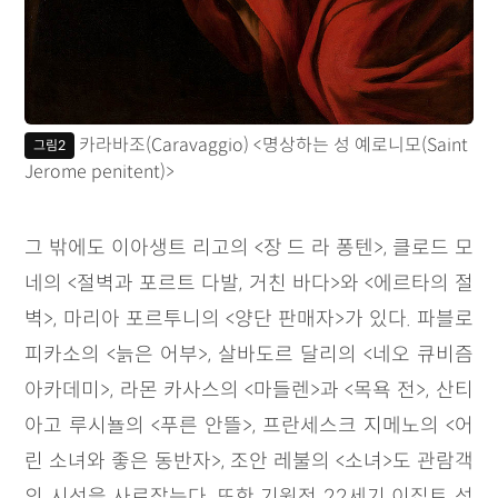
카라바조(Caravaggio) <명상하는 성 예로니모(Saint
그림2
Jerome penitent)>
그 밖에도 이아생트 리고의 <장 드 라 퐁텐>, 클로드 모
네의 <절벽과 포르트 다발, 거친 바다>와 <에르타의 절
벽>, 마리아 포르투니의 <양단 판매자>가 있다. 파블로
피카소의 <늙은 어부>, 살바도르 달리의 <네오 큐비즘
아카데미>, 라몬 카사스의 <마들렌>과 <목욕 전>, 산티
아고 루시뇰의 <푸른 안뜰>, 프란세스크 지메노의 <어
린 소녀와 좋은 동반자>, 조안 레불의 <소녀>도 관람객
의 시선을 사로잡는다. 또한 기원전 22세기 이집트 석