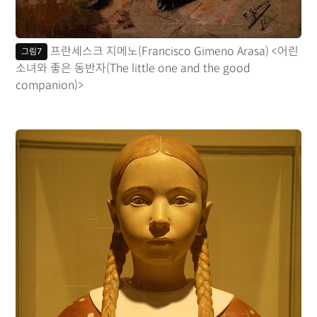
프란세스크 지메노(Francisco Gimeno Arasa) <어린
그림7
소녀와 좋은 동반자(The little one and the good
companion)>