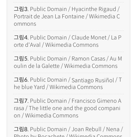
그림3.
Public Domain / Hyacinthe Rigaud /
Portrait de Jean La Fontaine / Wikimedia C
ommons
그림4.
Public Domain / Claude Monet / La P
orte d'Aval / Wikimedia Commons
그림5.
Public Domain / Ramon Casas / Au M
oulin de la Galette / Wikimedia Commons
Santiago Rusiñol
그림6.
Public Domain /
/ T
he blue Yard / Wikimedia Commons
그림7.
Public Domain / Francisco Gimeno A
rasa / The little one and the good compani
on / Wikimedia Commons
그림8.
Public Domain / Joan Rebull / Nena /
Photo by Bocachete / Wikimedia Commons