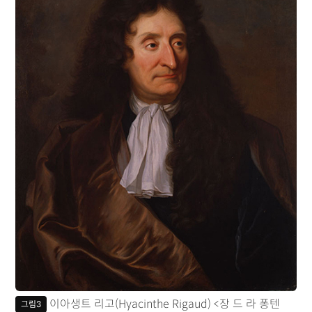
이아생트 리고(Hyacinthe Rigaud) <장 드 라 퐁텐
그림3