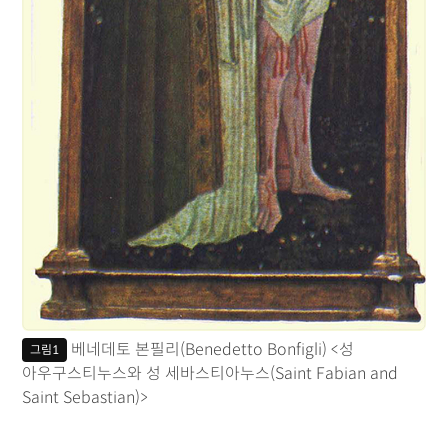
베네데토 본필리(Benedetto Bonfigli) <성
그림1
아우구스티누스와 성 세바스티아누스(Saint Fabian and
Saint Sebastian)>