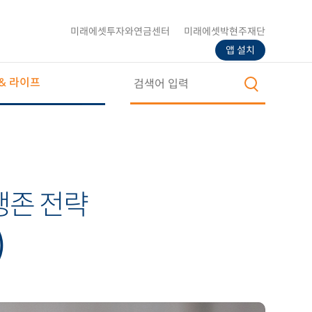
미래에셋투자와연금센터
미래에셋박현주재단
앱 설치
& 라이프
생존 전략
)