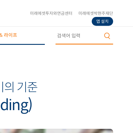
미래에셋투자와연금센터
미래에셋박현주재단
앱 설치
& 라이프
비의 기준
ing)