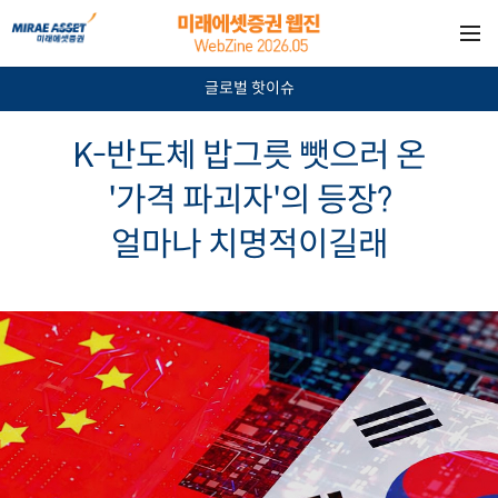
글로벌 핫이슈
K-반도체 밥그릇 뺏으러 온
'가격 파괴자'의 등장?
얼마나 치명적이길래