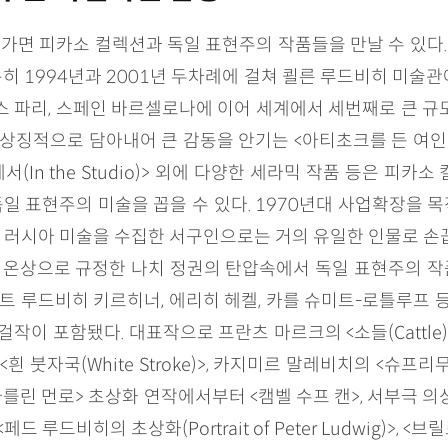
가면 피카소 컬렉션과 독일 표현주의 작품들을 만날 수 있다. 루
1994년과 2001년 두차례에 걸쳐 쾰른 루드비히 미술관에 90
스 파리, 스페인 바르셀로나에 이어 세계에서 세번째로 큰 
 상징적으로 담아내어 큰 감동을 안기는 <아티초크를 든 여인
(In the Studio)> 외에 다양한 세라믹 작품 등은 피
일 표현주의 미술을 꼽을 수 있다. 1970년대 사업확장을 
 러시아 미술을 수집한 서구인으로는 거의 유일한 인물로 손꼽
 온상으로 규정한 나치 정권의 탄압속에서 독일 표현주의 작
 루드비히 키르히너, 에리히 헤켈, 카를 슈미트-로틀루프 등 '다리
가들의 걸작이 포함됐다. 대표작으로 프란츠 마르크의 <소들(Catt
스키의 <흰 붓자국(White Stroke)>, 카지미르 말레비치의 <슈프리
<마를린 먼로> 초상화 연작에서부터 <캠벨 수프 캔>, 서부극 
히의 초상화(Portrait of Peter Ludwig)>, <브릴로 박