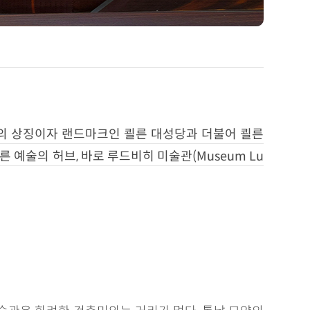
의 상징이자 랜드마크인 쾰른 대성당과 더불어 쾰른
 예술의 허브, 바로 루드비히 미술관(Museum Lu