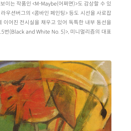
보이는 작품인 <M-Maybe(어쩌면)>도 감상할 수 있
, 로버트 라우션버그의 <콤바인 페인팅> 등도 시선을 사로잡
스럽게 이어진 전시실을 채우고 있어 독특한 내부 동선을
ack and White No. 5)>, 미니멀리즘의 대표