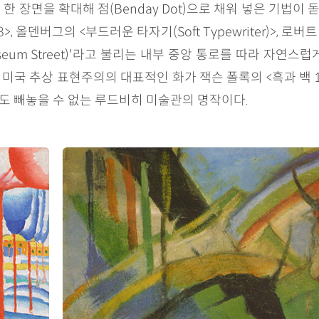
장면을 확대해 점(Benday Dot)으로 채워 넣은 기법이 돋
8>, 올덴버그의 <부드러운 타자기(Soft Typewriter)>
seum Street)'라고 불리는 내부 중앙 통로를 따라 자연
국 추상 표현주의의 대표적인 화가 잭슨 폴록의 <흑과 백 15번(Bl
)> 등도 빼놓을 수 없는 루드비히 미술관의 명작이다.