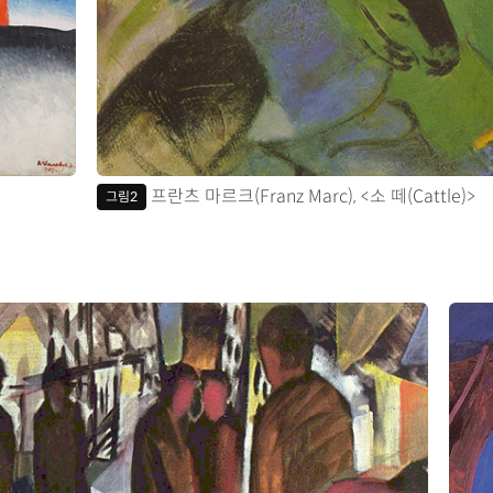
프란츠 마르크(Franz Marc), <소 떼(Cattle)>
그림2