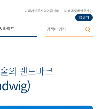
미래에셋투자와연금센터
미래에셋박현주재단
앱 설치
& 라이프
예술의 랜드마크
dwig)