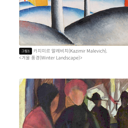
카지미르 말레비치(Kazimir Malevich),
그림1
<겨울 풍경(Winter Landscape)>