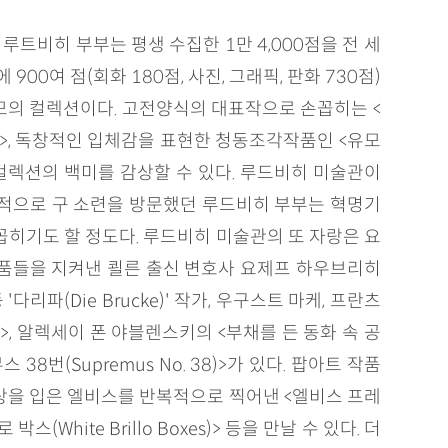
트비히 부부는 평생 수집한 1만 4,000점을 전 세
0여 점(회화 180점, 사진, 그래픽, 판화 730점)
규모의 컬렉션이다. 고전양식의 대표작으로 손꼽히는 <
>, 독창적인 입체감을 표현한 청동조각작품인 <유모
카소 컬렉션의 백미를 감상할 수 있다. 루드비히 미술관이
목적으로 구 소련을 방문했던 루드비히 부부는 혁명기
히기도 할 정도다. 루드비히 미술관의 또 자랑은 요
품들을 지켜낸 쾰른 출신 변호사 요제프 하우브리히
파(Die Brucke)' 작가, 우구스트 마케, 프란츠
le)>, 알렉세이 폰 야블렌스키의 <부채를 든 동화 속 공
무스 38번(Supremus No. 38)>가 있다. 팝아트 작품
의상을 입은 엘비스를 반복적으로 찍어낸 <엘비스 프레
스(White Brillo Boxes)> 등을 만날 수 있다. 더