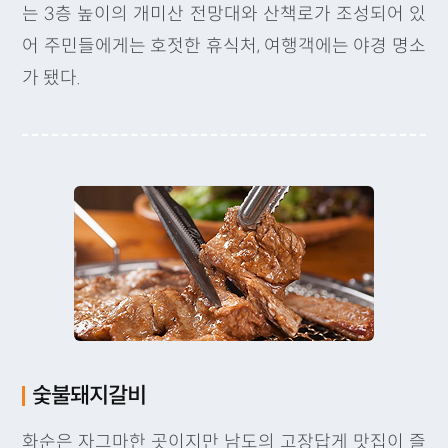
는 3층 높이의 개미산 전망대와 산책로가 조성되어 있
어 주민들에게는 호젓한 휴식처, 여행객에는 야경 명소
가 됐다.
숯불돼지갈비
화순은 자그마한 곳이지만 남도의 고장답게 맛집이 즐