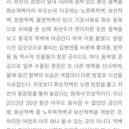
리, 보산리, 장항리 일대 7km에 걸쳐 있는 붉은 절벽을
화순적벽이라 부르는데 이곳에는 노루목적벽, 보산적
벽, 창랑적벽, 물염적벽이 있다. 기묘사화로 화순 동복
으로 유배를 온 신재 최산두가 깎아지른 듯한 절벽을
보고 중국의 적벽에 버금간다 하여 이름 붙였다. 방랑
시인 김삿갓으로 불리는 김병연을 비롯해 홍대용, 정약
용 등 역사적 인물들이 찾은 곳이기도 하다. 동복댐 준
공으로 일부 수몰된 경관은 또 다른 매력을 선사하며,
물에 잠긴 절벽의 모습은 계절마다 다른 빛깔로 시선을
사로잡는다. 무엇보다 화순적벽은 오랜 빗장을 풀고 자
연의 웅장함을 펼쳐 놓았다는 점에서 인상적이다. 지난
2013년 30년 동안 아무도 들어갈 수 없었던 금단의
땅, 화순적벽 중 노루목적벽과 보산적벽을 개방한 것.
하지만 여전히 아무 때나 볼 수 있는 곳이 아니다. 적벽