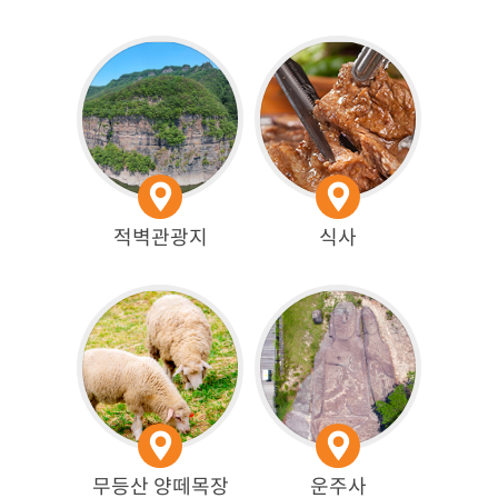
적벽관광지
식사
무등산 양떼목장
운주사