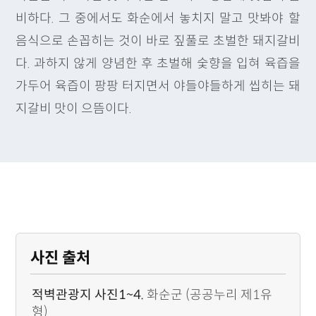
비하다. 그 중에서도 화순에서 놓치지 말고 맛봐야 할
음식으로 손꼽히는 것이 바로 짚풀로 초벌한 돼지갈비
다. 과하지 않게 양념한 후 초벌해 숯향을 입혀 육즙을
가두어 육즙이 팡팡 터지면서 야들야들하게 씹히는 돼
지갈비 맛이 으뜸이다.
사진 출처
적벽관광지 사진1~4.
화순군 (공공누리 제1유
형)