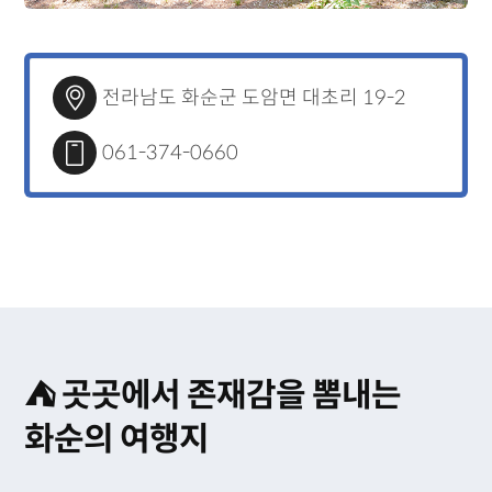
전라남도 화순군 도암면 대초리 19-2
061-374-0660
⛺ 곳곳에서 존재감을 뽐내는
화순의 여행지