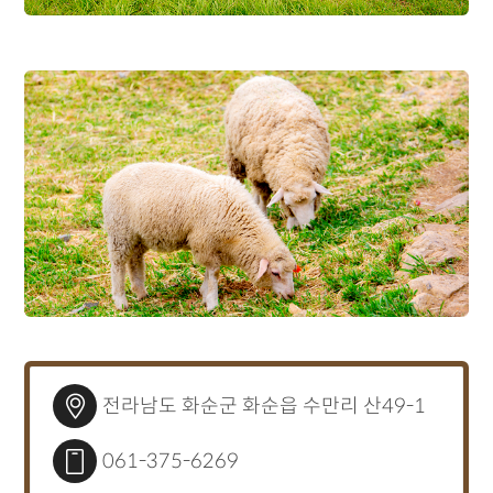
전라남도 화순군 화순읍 수만리 산49-1
061-375-6269