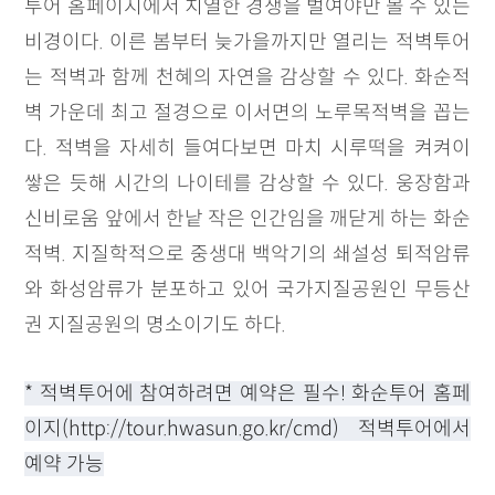
투어 홈페이지에서 치열한 경쟁을 벌여야만 볼 수 있는
비경이다. 이른 봄부터 늦가을까지만 열리는 적벽투어
는 적벽과 함께 천혜의 자연을 감상할 수 있다. 화순적
벽 가운데 최고 절경으로 이서면의 노루목적벽을 꼽는
다. 적벽을 자세히 들여다보면 마치 시루떡을 켜켜이
쌓은 듯해 시간의 나이테를 감상할 수 있다. 웅장함과
신비로움 앞에서 한낱 작은 인간임을 깨닫게 하는 화순
적벽. 지질학적으로 중생대 백악기의 쇄설성 퇴적암류
와 화성암류가 분포하고 있어 국가지질공원인 무등산
권 지질공원의 명소이기도 하다.
* 적벽투어에 참여하려면 예약은 필수! 화순투어 홈페
이지(
http://tour.hwasun.go.kr/cmd
) 적벽투어에서
예약 가능