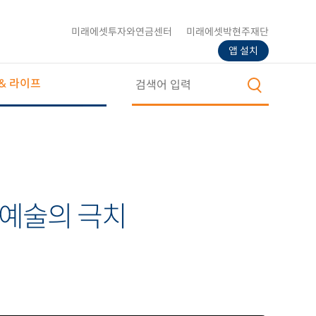
미래에셋투자와연금센터
미래에셋박현주재단
앱 설치
& 라이프
예술의 극치