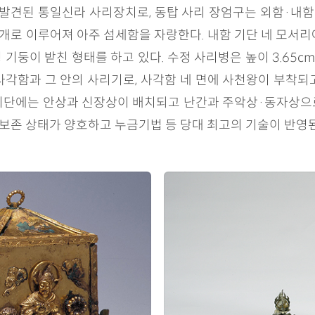
발견된 통일신라 사리장치로, 동탑 사리 장엄구는 외함·내함
개로 이루어져 아주 섬세함을 자랑한다. 내함 기단 네 모서리
기둥이 받친 형태를 하고 있다. 수정 사리병은 높이 3.65c
사각함과 그 안의 사리기로, 사각함 네 면에 사천왕이 부착되
단에는 안상과 신장상이 배치되고 난간과 주악상·동자상으로 구
보존 상태가 양호하고 누금기법 등 당대 최고의 기술이 반영된