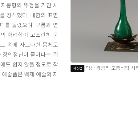
 지붕형의 뚜껑을 가진 사
를 장식했다. 내함의 표면
띠를 돌렸으며, 구름과 연
의 화려함이 고스란히 묻
 그 속에 자그마한 몸체로
 장인정신이 묻어나는 뛰
에도 쉽지 않을 정도로 작
익산 왕궁리 오층석탑 사리
사진2
 예술품은 백제 예술의 자