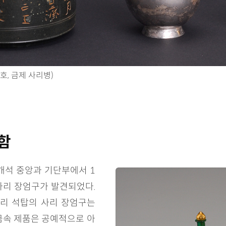
호, 금제 사리병)
함
개석 중앙과 기단부에서 1
사리 장엄구가 발견되었다.
궁리 석탑의 사리 장엄구는
금속 제품은 공예적으로 아