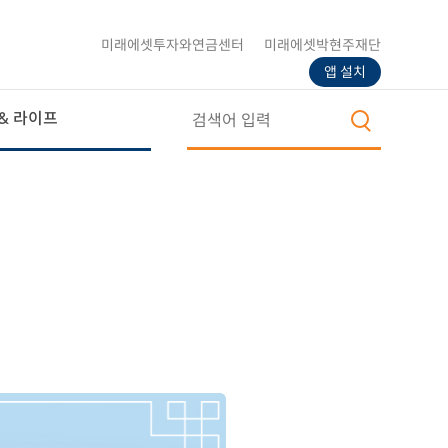
미래에셋투자와연금센터
미래에셋박현주재단
앱 설치
& 라이프