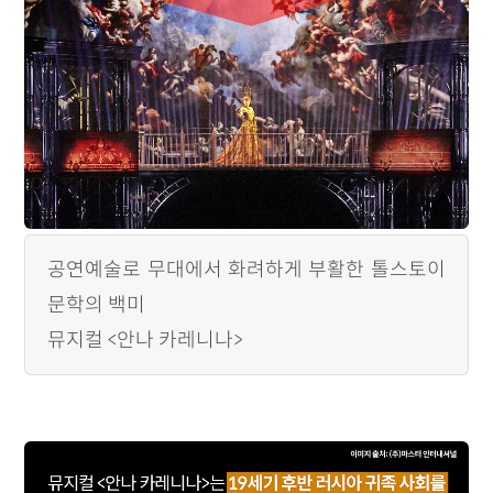
공연예술로 무대에서 화려하게 부활한 톨스토이
문학의 백미
뮤지컬 <안나 카레니나>