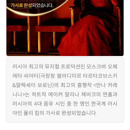
러시아 최고의 뮤지컬 프로덕션인 모스크바 오페
레타 씨어터(극장장 블라디미르 타르타코브스키
&알렉세이 보로닌)의 최고의 흥행작 <안나 카레
니나>는 히트작 메이커 알리나 체비크의 연출과
러시아의 4대 음유 시인 중 한 명인 한국계 러시
아인 율리 킴의 가사로 완성되었습니다.