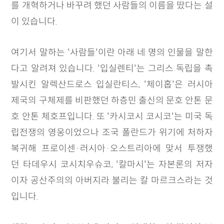
를 개혁하거나 바꾸려 했던 사람들의 이름을 땄다는 설
이 있습니다.
여기서 말하는 '사람들'이란 아래 네 명의 인물을 말한
다고 알려져 있습니다. '입실렌티'는 그리스 독립을 촉
발시킨 알렉산드로스 입실란티스, '체이홉'은 러시아
제국의 구체제를 비판했던 하층민 출신의 문호 안톤 문
호 안톤 체호프입니다. 또 '카시코시 코시코'는 미국 독
립전쟁의 영웅이었으나 조국 폴란드가 위기에 처하자
복귀해 프로이센·러시아·오스트리아에 맞서 투쟁했
던 타데우시 코시치우슈코, '칼마시'는 자본론의 저자
이자 공산주의의 아버지라 불리는 칼 마르크스라는 것
입니다.