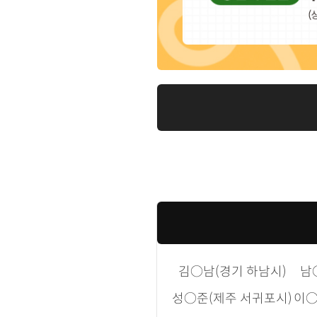
미래에셋증권웹진 3월호에 
정답을 남겨 주시면 추첨을 
이번 호 <트렌드 인사이드
관련해 "'○○ ○○○'는 아
건강, 밤보다 아침을 선호하
다.
'○○○○○'에 들어갈 내
미래에셋증권 웹진 3월호 
김○남(경기 하남시)
남
성○준(제주 서귀포시)
이○
이벤트 기간: 2026년 3월 3