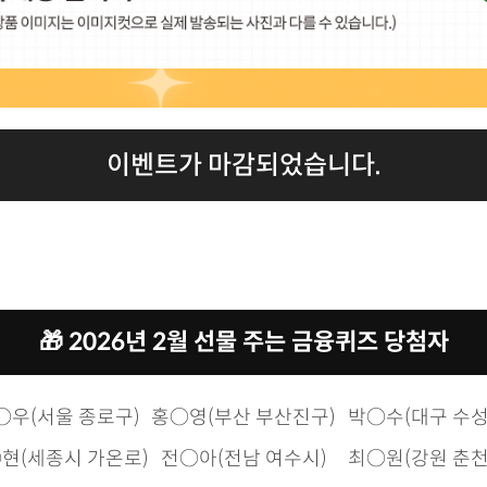
소개된 다양한 읽을거리와 관련된 아래 퀴즈를 풀어보세요.
이벤트가 마감되었습니다.
통해 선물을 드립니다!
> 칼럼에서는 건강하고 활기찬 아침을 즐기는 새로운 문화인 
침(Morning)과 파티(Rave)의 합성어로, 술 없는 아침 파
는 2030세대의 라이프 스타일과 맞닿은 개념입니다."라며 
🎁 2026년 2월 선물 주는 금융퀴즈 당첨자
용은 무엇일까요?
'트렌드 인사이드'를 확인해보세요!
○우(서울 종로구)
홍○영(부산 부산진구)
박○수(대구 수성
현(세종시 가온로)
전○아(전남 여수시)
최○원(강원 춘천
일(화) ~ 31일(화) 오후 1시